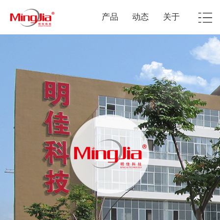
产品
动态
关于