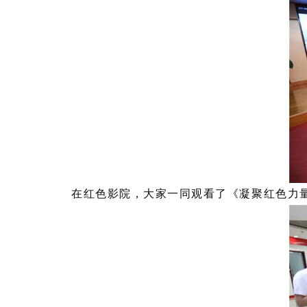
在红色影院，大家一同观看了《凝聚红色力