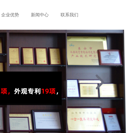
企业优势
新闻中心
联系我们