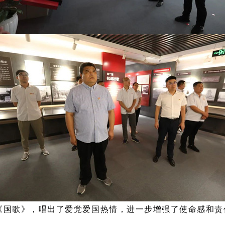
《国歌》，唱出了爱党爱国热情，进一步增强了使命感和责