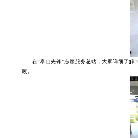
在“泰山先锋”志愿服务总站，大家详细了解
暖。