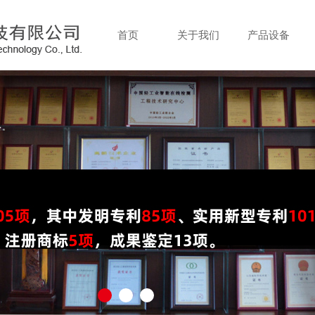
首页
关于我们
产品设备