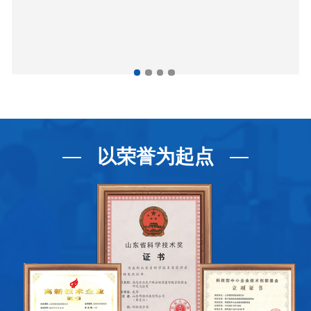
以荣誉为起点