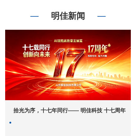
明佳新闻
拾光为序，十七年同行—— 明佳科技 十七周年
发展历程【AI赋能高质量发展篇】