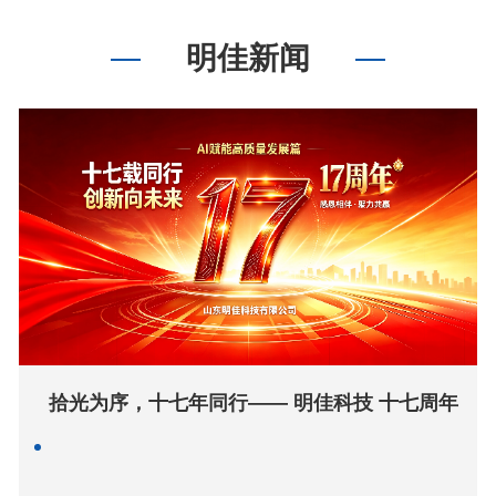
明佳新闻
拾光为序，十七年同行—— 明佳科技 十七周年
发展历程【AI赋能高质量发展篇】