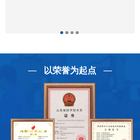
以荣誉为起点