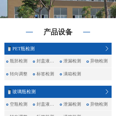
产品设备
PET瓶检测
瓶胚检测
封盖液位喷码检测
泄漏检测
异物检测
转向调整
标签检测
满箱检测
玻璃瓶检测
空瓶检测
封盖液位喷码检测
泄漏检测
异物检测